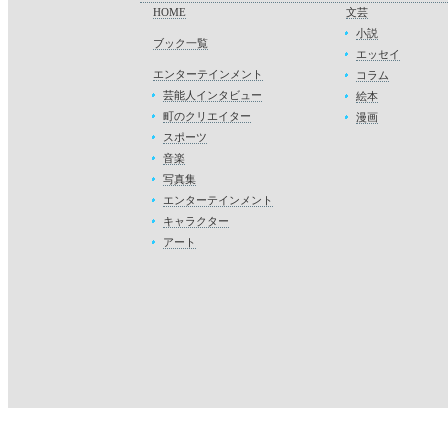
HOME
文芸
小説
ブック一覧
エッセイ
エンターテインメント
コラム
芸能人インタビュー
絵本
町のクリエイター
漫画
スポーツ
音楽
写真集
エンターテインメント
キャラクター
アート