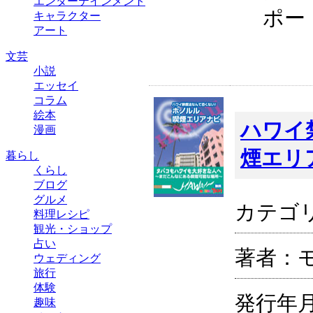
エンターテインメント
ポー
キャラクター
アート
文芸
小説
エッセイ
コラム
絵本
ハワイ
漫画
煙エリ
暮らし
くらし
ブログ
グルメ
カテゴ
料理レシピ
観光・ショップ
占い
著者：
ウェディング
旅行
体験
発行年月：
趣味