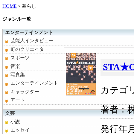
HOME
> 暮らし
ジャンル一覧
エンターテインメント
芸能人インタビュー
町のクリエイター
スポーツ
STA★
音楽
写真集
エンターテインメント
カテゴ
キャラクター
アート
著者：
文芸
小説
発行年月：
エッセイ