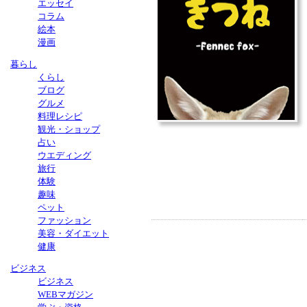
エッセイ
コラム
絵本
漫画
暮らし
くらし
ブログ
グルメ
料理レシピ
観光・ショップ
占い
ウエディング
旅行
体験
趣味
ペット
ファッション
美容・ダイエット
健康
ビジネス
ビジネス
WEBマガジン