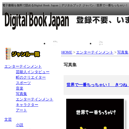
電子書籍を無料で読めるDigital Book Japan｜デジタルブック ジャパン / 世界で一番ちっちゃい！ き
プレゼント
お問い合わ
HOME
>
エンターテインメント
>
写真集
写真集
エンターテインメント
芸能人インタビュー
町のクリエイター
スポーツ
世界で一番ちっちゃい！ きつね Fen
音楽
写真集
エンターテインメント
キャラクター
アート
文芸
小説