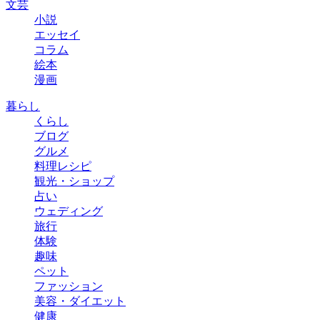
文芸
小説
エッセイ
コラム
絵本
漫画
暮らし
くらし
ブログ
グルメ
料理レシピ
観光・ショップ
占い
ウェディング
旅行
体験
趣味
ペット
ファッション
美容・ダイエット
健康