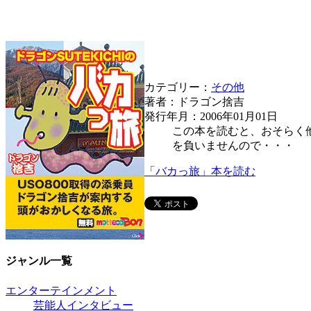
カテゴリー：
その他
著者：ドラゴン捨吉
発行年月：2006年01月01日
この本を読むと、おそらく
を負いませんので・・・
「バカっ旅」本を読む
ジャンル一覧
エンターテインメント
芸能人インタビュー