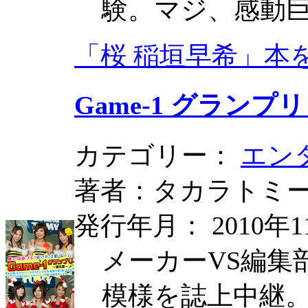
験。マジ、感動
「桜 稲垣早希」本
Game-1 グランプリ P
カテゴリー：
エン
著者：タカラトミ
発行年月： 2010年1
メーカーVS編集
模様を誌上中継