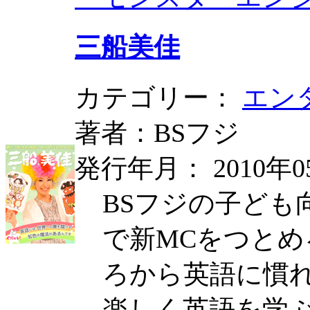
三船美佳
カテゴリー：
エン
著者：BSフジ
発行年月： 2010年0
BSフジの子ども向
で新MCをつと
ろから英語に慣
楽しく英語を学