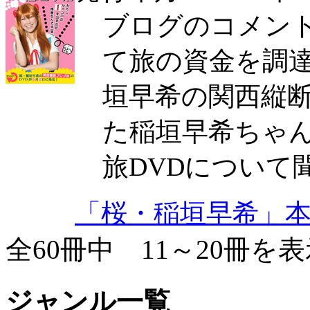
ブログのコメン
て旅の資金を調
垣早希の関西縦
た稲垣早希ちゃん
旅DVDについて
「桜・稲垣早希」
全60冊中 11～20冊を
ジャンル一覧