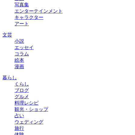
写真集
エンターテインメント
キャラクター
アート
文芸
小説
エッセイ
コラム
絵本
漫画
暮らし
くらし
ブログ
グルメ
料理レシピ
観光・ショップ
占い
ウェディング
旅行
体験