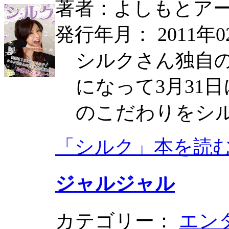
著者：よしもとア
発行年月： 2011年0
シルクさん独自の
になって3月31
のこだわりをシ
「シルク」本を読
ジャルジャル
カテゴリー：
エン