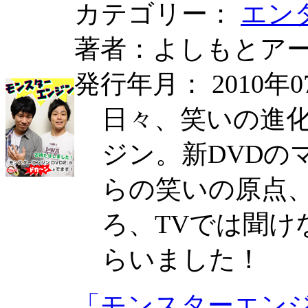
カテゴリー：
エン
著者：よしもとア
発行年月： 2010年0
日々、笑いの進
ジン。新DVDの
らの笑いの原点
ろ、TVでは聞け
らいました！
「モンスターエン