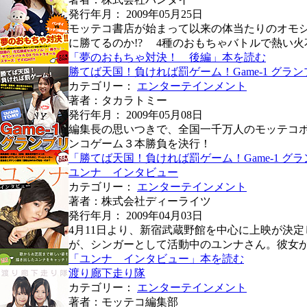
発行年月： 2009年05月25日
モッテコ書店が始まって以来の体当たりのオモ
に勝てるのか!? 4種のおもちゃバトルで熱い
「夢のおもちゃ対決！ 後編」本を読む
勝てば天国！負ければ罰ゲーム！Game-1 グラン
カテゴリー：
エンターテインメント
著者：タカラトミー
発行年月： 2009年05月08日
編集長の思いつきで、全国一千万人のモッテコ
ンコゲーム３本勝負を決行！
「勝てば天国！負ければ罰ゲーム！Game-1 グ
ユンナ インタビュー
カテゴリー：
エンターテインメント
著者：株式会社ディーライツ
発行年月： 2009年04月03日
4月11日より、新宿武蔵野館を中心に上映が決
が、シンガーとして活動中のユンナさん。彼女
「ユンナ インタビュー」本を読む
渡り廊下走り隊
カテゴリー：
エンターテインメント
著者：モッテコ編集部