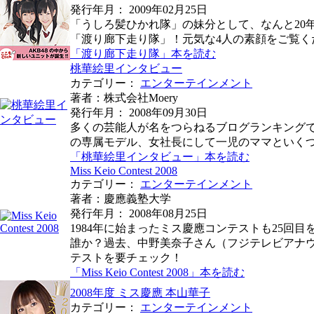
発行年月： 2009年02月25日
「うしろ髪ひかれ隊」の妹分として、なんと20
「渡り廊下走り隊」！元気な4人の素顔をご覧く
「渡り廊下走り隊」本を読む
桃華絵里インタビュー
カテゴリー：
エンターテインメント
著者：株式会社Moery
発行年月： 2008年09月30日
多くの芸能人が名をつらねるブログランキングで
の専属モデル、女社長にして一児のママといく
「桃華絵里インタビュー」本を読む
Miss Keio Contest 2008
カテゴリー：
エンターテインメント
著者：慶應義塾大学
発行年月： 2008年08月25日
1984年に始まったミス慶應コンテストも25回
誰か？過去、中野美奈子さん（フジテレビアナウ
テストを要チェック！
「Miss Keio Contest 2008」本を読む
2008年度 ミス慶應 本山華子
カテゴリー：
エンターテインメント