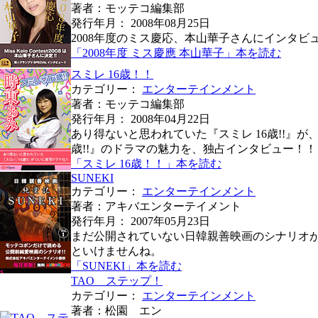
著者：モッテコ編集部
発行年月： 2008年08月25日
2008年度のミス慶応、本山華子さんにインタビ
「2008年度 ミス慶應 本山華子」本を読む
スミレ 16歳！！
カテゴリー：
エンターテインメント
著者：モッテコ編集部
発行年月： 2008年04月22日
あり得ないと思われていた『スミレ 16歳!!』
歳!!』のドラマの魅力を、独占インタビュー！！
「スミレ 16歳！！」本を読む
SUNEKI
カテゴリー：
エンターテインメント
著者：アキバエンターテイメント
発行年月： 2007年05月23日
まだ公開されていない日韓親善映画のシナリオ
といけませんね。
「SUNEKI」本を読む
TAO ステップ！
カテゴリー：
エンターテインメント
著者：松園 エン