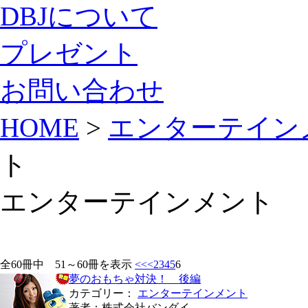
DBJについて
プレゼント
お問い合わせ
HOME
>
エンターテイン
ト
エンターテインメント
全60冊中 51～60冊を表示
<<
<
2
3
4
5
6
夢のおもちゃ対決！ 後編
カテゴリー：
エンターテインメント
著者：株式会社バンダイ