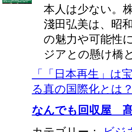
本人は少ない。
淺田弘美は、昭和
の魅力や可能性
ジアとの懸け橋
「「日本再生」は宝
る真の国際化とは
なんでも回収屋 
カテゴリー：
ビジ