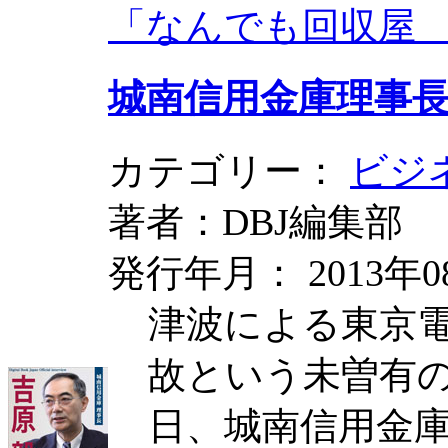
「なんでも回収屋
城南信用金庫理事
カテゴリー：
ビジ
著者：DBJ編集部
発行年月： 2013年0
津波による東京
故という未曽有の大
日、城南信用金