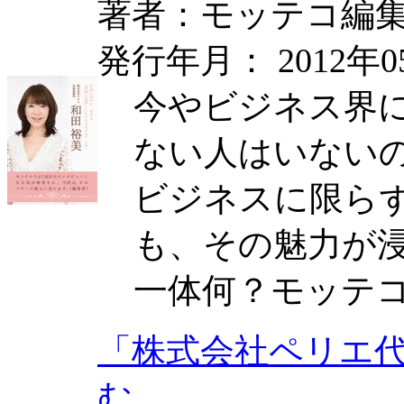
著者：モッテコ編
発行年月： 2012年0
今やビジネス界
ない人はいない
ビジネスに限ら
も、その魅力が
一体何？モッテ
「株式会社ペリエ
む