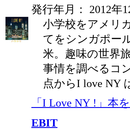
発行年月： 2012年1
小学校をアメリ
てをシンガポール
米。趣味の世界旅
事情を調べるコ
点からI love 
「I Love NY !」
EBIT