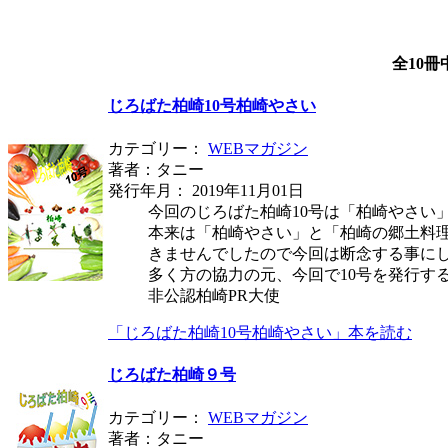
全10冊
じろばた柏崎10号柏崎やさい
カテゴリー：
WEBマガジン
著者：タニー
発行年月： 2019年11月01日
今回のじろばた柏崎10号は「柏崎やさい
本来は「柏崎やさい」と「柏崎の郷土料
きませんでしたので今回は断念する事に
多く方の協力の元、今回で10号を発行す
非公認柏崎PR大使
「じろばた柏崎10号柏崎やさい」本を読む
じろばた柏崎９号
カテゴリー：
WEBマガジン
著者：タニー