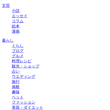
文芸
小説
エッセイ
コラム
絵本
漫画
暮らし
くらし
ブログ
グルメ
料理レシピ
観光・ショップ
占い
ウエディング
旅行
体験
趣味
ペット
ファッション
美容・ダイエット