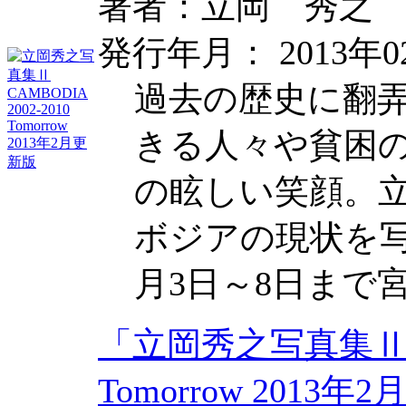
著者：立岡 秀之
発行年月： 2013年0
過去の歴史に翻
きる人々や貧困
の眩しい笑顔。
ボジアの現状を写
月3日～8日まで
「立岡秀之写真集Ⅱ CAM
Tomorrow 201