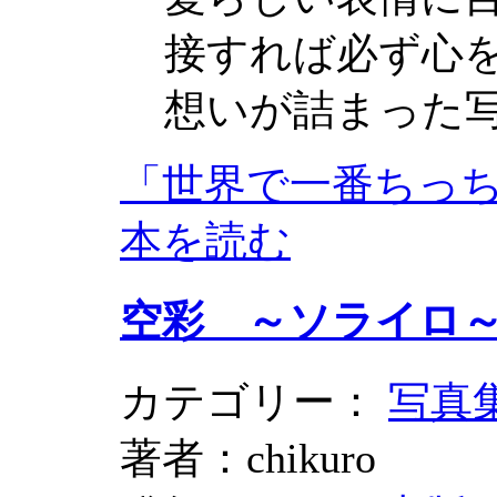
接すれば必ず心
想いが詰まった
「世界で一番ちっちゃい
本を読む
空彩 ～ソライロ
カテゴリー：
写真
著者：chikuro