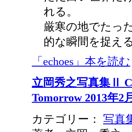
れる。
厳寒の地でたっ
的な瞬間を捉え
「echoes」本を読む
立岡秀之写真集Ⅱ CAMB
Tomorrow 2013
カテゴリー：
写真