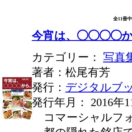
全11冊
今宵は、◯◯◯◯
カテゴリー：
写真
著者：松尾有芳
発行：
デジタルブ
発行年月： 2016年1
コマーシャルフ