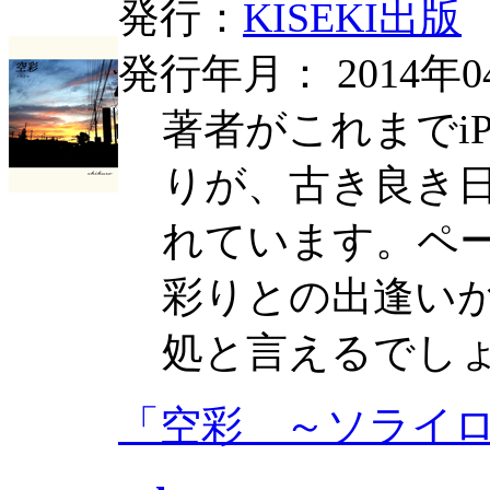
発行：
KISEKI出版
発行年月： 2014年0
著者がこれまでi
りが、古き良き
れています。ペ
彩りとの出逢い
処と言えるでし
「空彩 ～ソライ