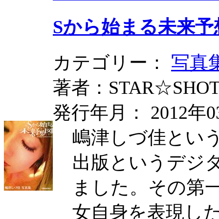
Sから始まる未来予
カテゴリー：
写真
著者：STAR☆SHO
発行年月： 2012年0
嶋津しづ佳という
出版というデジ
ました。その第
女自身を表現し