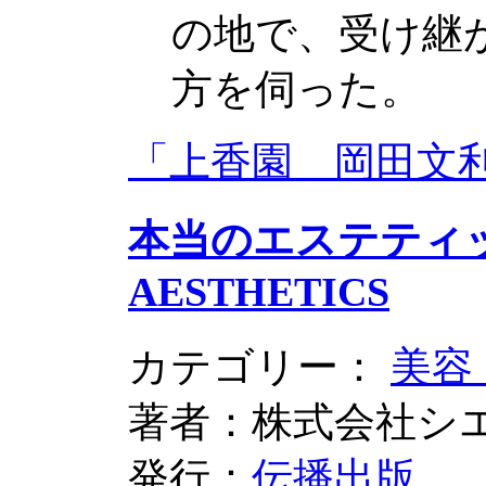
の地で、受け継
方を伺った。
「上香園 岡田文
本当のエステティッ
AESTHETICS
カテゴリー：
美容
著者：株式会社シ
発行：
伝播出版