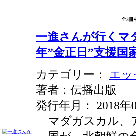
全3冊
一進さんが行くマダ
年”金正日”支援国
カテゴリー：
エッ
著者：伝播出版
発行年月： 2018年0
マダガスカル、