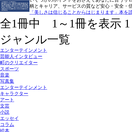
柄とキャリア、サービスの質など安心・安全・
「美しさは信じることからはじまります」本を
全1冊中 1～1冊を表示
1
ジャンル一覧
エンターテインメント
芸能人インタビュー
町のクリエイター
スポーツ
音楽
写真集
エンターテインメント
キャラクター
アート
文芸
小説
エッセイ
コラム
絵本