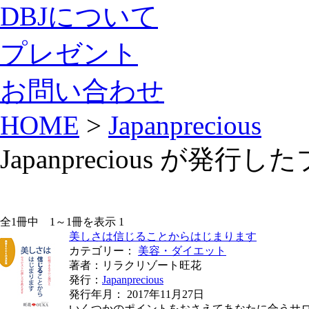
DBJについて
プレゼント
お問い合わせ
HOME
>
Japanprecious
Japanprecious が発行
全1冊中 1～1冊を表示
1
美しさは信じることからはじまります
カテゴリー：
美容・ダイエット
著者：リラクリゾート旺花
発行：
Japanprecious
発行年月： 2017年11月27日
いくつかのポイントをおさえてあなたに合うサ