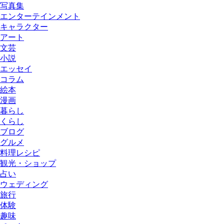
写真集
エンターテインメント
キャラクター
アート
文芸
小説
エッセイ
コラム
絵本
漫画
暮らし
くらし
ブログ
グルメ
料理レシピ
観光・ショップ
占い
ウェディング
旅行
体験
趣味