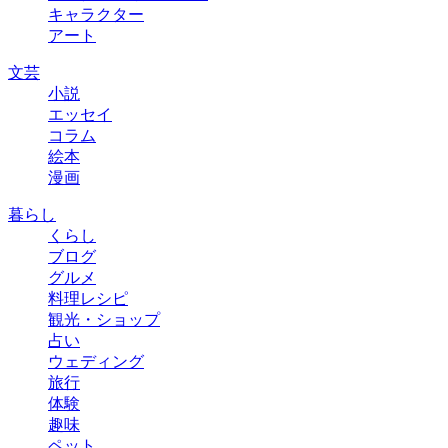
キャラクター
アート
文芸
小説
エッセイ
コラム
絵本
漫画
暮らし
くらし
ブログ
グルメ
料理レシピ
観光・ショップ
占い
ウェディング
旅行
体験
趣味
ペット