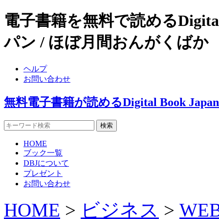
電子書籍を無料で読めるDigital
パン / ほぼ月間おんがくばか
ヘルプ
お問い合わせ
無料電子書籍が読めるDigital Book J
HOME
ブック一覧
DBJについて
プレゼント
お問い合わせ
HOME
>
ビジネス
>
WE