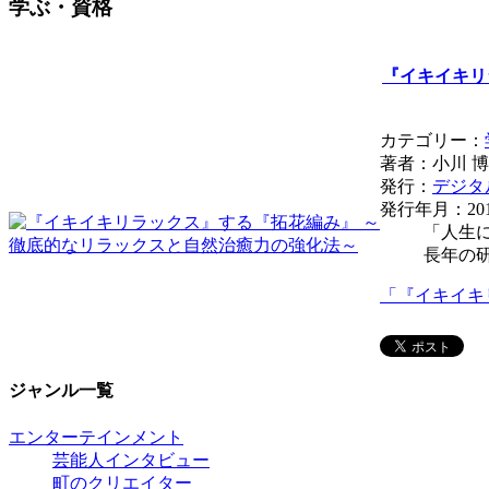
学ぶ・資格
『イキイキリ
カテゴリー：
著者：小川 
発行：
デジタ
発行年月：201
「人生
長年の
「『イキイキ
ジャンル一覧
エンターテインメント
芸能人インタビュー
町のクリエイター