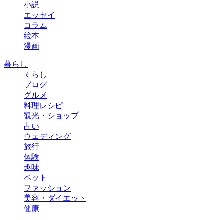
小説
エッセイ
コラム
絵本
漫画
暮らし
くらし
ブログ
グルメ
料理レシピ
観光・ショップ
占い
ウェディング
旅行
体験
趣味
ペット
ファッション
美容・ダイエット
健康