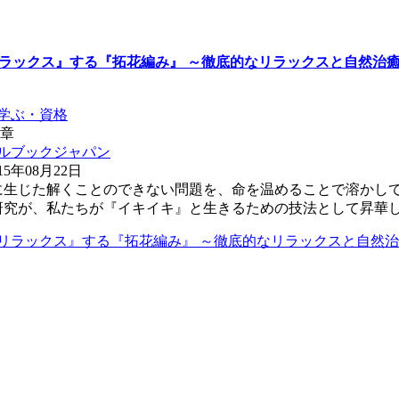
ラックス』する『拓花編み』 ～徹底的なリラックスと自然治
学ぶ・資格
博章
ルブックジャパン
5年08月22日
に生じた解くことのできない問題を、命を温めることで溶かし
研究が、私たちが『イキイキ』と生きるための技法として昇華
リラックス』する『拓花編み』 ～徹底的なリラックスと自然