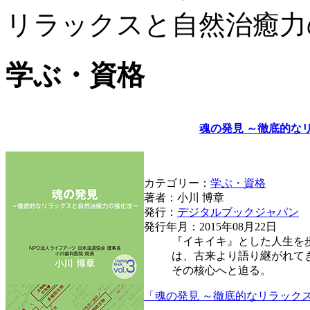
リラックスと自然治癒力
学ぶ・資格
魂の発見 ～徹底的な
カテゴリー：
学ぶ・資格
著者：小川 博章
発行：
デジタルブックジャパン
発行年月：2015年08月22日
『イキイキ』とした人生を
は、古来より語り継がれて
その核心へと迫る。
「魂の発見 ～徹底的なリラック