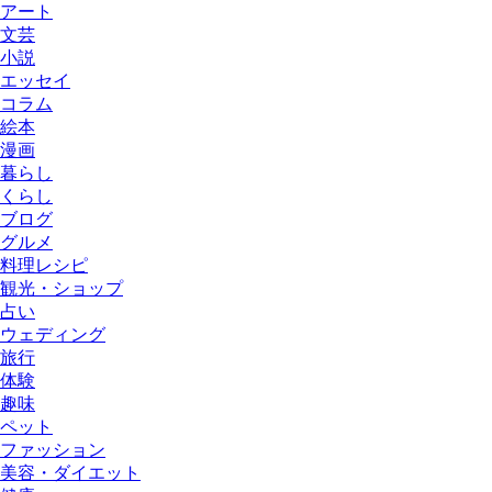
アート
文芸
小説
エッセイ
コラム
絵本
漫画
暮らし
くらし
ブログ
グルメ
料理レシピ
観光・ショップ
占い
ウェディング
旅行
体験
趣味
ペット
ファッション
美容・ダイエット