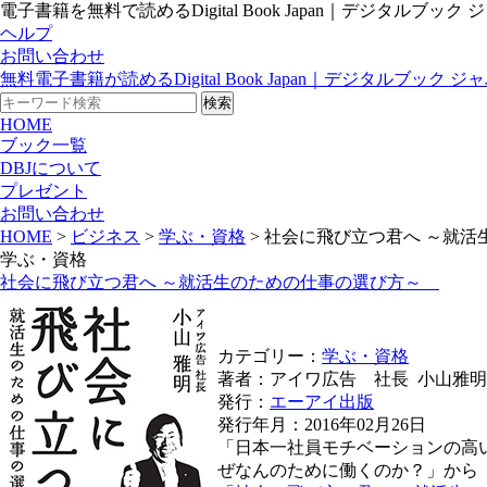
電子書籍を無料で読めるDigital Book Japan｜デジタル
ヘルプ
お問い合わせ
無料電子書籍が読めるDigital Book Japan｜デジタルブック ジ
HOME
ブック一覧
DBJについて
プレゼント
お問い合わせ
HOME
>
ビジネス
>
学ぶ・資格
> 社会に飛び立つ君へ ～就
学ぶ・資格
社会に飛び立つ君へ ～就活生のための仕事の選び方～
カテゴリー：
学ぶ・資格
著者：アイワ広告 社長 小山雅明
発行：
エーアイ出版
発行年月：2016年02月26日
「日本一社員モチベーションの高
ぜなんのために働くのか？」から