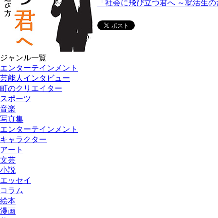
「社会に飛び立つ君へ ～就活生
ジャンル一覧
エンターテインメント
芸能人インタビュー
町のクリエイター
スポーツ
音楽
写真集
エンターテインメント
キャラクター
アート
文芸
小説
エッセイ
コラム
絵本
漫画