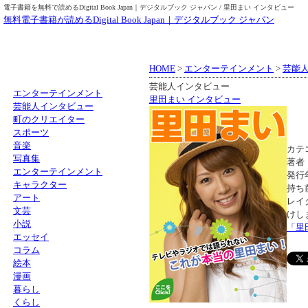
電子書籍を無料で読めるDigital Book Japan｜デジタルブック ジャパン / 里田まい インタビュー
無料電子書籍が読めるDigital Book Japan｜デジタルブック ジャパン
HOME
>
エンターテインメント
>
芸能
芸能人インタビュー
エンターテインメント
里田まい インタビュー
芸能人インタビュー
町のクリエイター
スポーツ
音楽
カテ
写真集
著者
エンターテインメント
発行年
キャラクター
持ち
アート
レイ
文芸
けし
小説
「里
エッセイ
コラム
絵本
漫画
暮らし
くらし