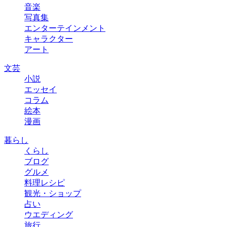
音楽
写真集
エンターテインメント
キャラクター
アート
文芸
小説
エッセイ
コラム
絵本
漫画
暮らし
くらし
ブログ
グルメ
料理レシピ
観光・ショップ
占い
ウエディング
旅行