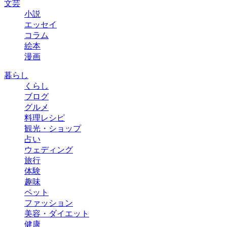
文芸
小説
エッセイ
コラム
絵本
漫画
暮らし
くらし
ブログ
グルメ
料理レシピ
観光・ショップ
占い
ウェディング
旅行
体験
趣味
ペット
ファッション
美容・ダイエット
健康