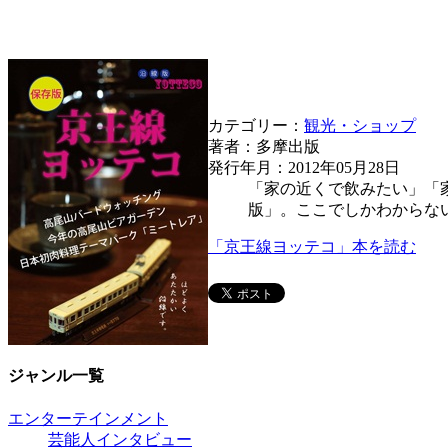
カテゴリー：
観光・ショップ
著者：多摩出版
発行年月：2012年05月28日
「家の近くで飲みたい」「
版」。ここでしかわからな
「京王線ヨッテコ」本を読む
ジャンル一覧
エンターテインメント
芸能人インタビュー