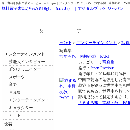
電子書籍を無料で読めるDigital Book Japan｜デジタルブック ジャパン / 旅する鞄 南極の旅 PART
無料電子書籍が読めるDigital Book Japan｜デジタルブック ジャパン
HOME
ブック一覧
HOME
>
エンターテインメント
>
写真
写真集
エンターテインメント
旅する鞄 南極の旅 PART Ⅰ
芸能人インタビュー
カテゴリー：
写真集
発行：
Japan Precious
町のクリエイター
発行年月：2014年12月04日
スポーツ
中国で芸術の勉強をした青
音楽
越谷市を拠点に世界中を相
家でもある。世界中を旅し
写真集
部構成なので見応えもあり
エンターテインメント
「旅する鞄 南極の旅 PAR
キャラクター
アート
文芸