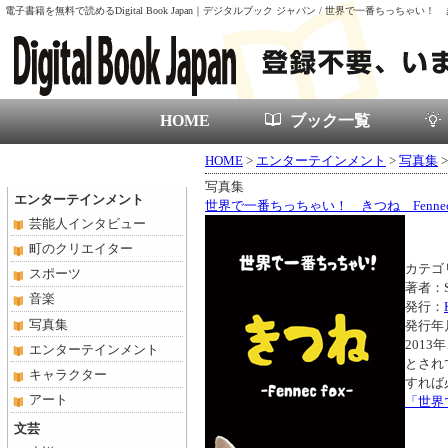
電子書籍を無料で読めるDigital Book Japan｜デジタルブック ジャパン / 世界で一番ちっちゃい！ きつね
HOME
ブック一覧
HOME
>
エンターテインメント
>
写真集
写真集
エンターテインメント
世界で一番ちっちゃい！ きつね Fennec 
芸能人インタビュー
町のクリエイター
カテゴ
スポーツ
著者：S
音楽
発行：
写真集
発行年月
201
エンターテインメント
とされ
キャラクター
すれば
アート
「世界
文芸