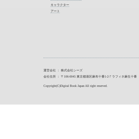
キャラクター
アート
運営会社 ： 株式会社シーズ
会社住所 ： 〒106-0045 東京都港区麻布十番1-2-7 ラフィネ麻生十番
Copyright(C)Digital Book Japan All right reserved.