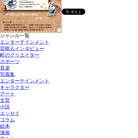
ジャンル一覧
エンターテインメント
芸能人インタビュー
町のクリエイター
スポーツ
音楽
写真集
エンターテインメント
キャラクター
アート
文芸
小説
エッセイ
コラム
絵本
漫画