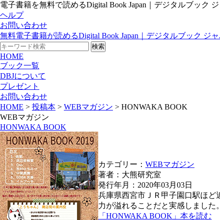
電子書籍を無料で読めるDigital Book Japan｜デジタルブック ジ
ヘルプ
お問い合わせ
無料電子書籍が読めるDigital Book Japan｜デジタルブック ジ
HOME
ブック一覧
DBJについて
プレゼント
お問い合わせ
HOME
>
投稿本
>
WEBマガジン
> HONWAKA BOOK
WEBマガジン
HONWAKA BOOK
カテゴリー：
WEBマガジン
著者：大熊研究室
発行年月：2020年03月03日
兵庫県西宮市ＪＲ甲子園口駅ほど
力が溢れることだと実感しました
「HONWAKA BOOK」本を読む