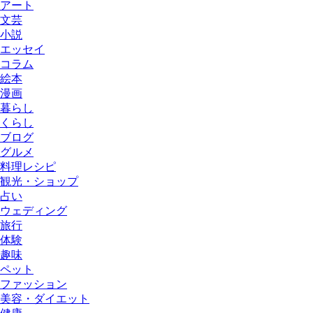
アート
文芸
小説
エッセイ
コラム
絵本
漫画
暮らし
くらし
ブログ
グルメ
料理レシピ
観光・ショップ
占い
ウェディング
旅行
体験
趣味
ペット
ファッション
美容・ダイエット