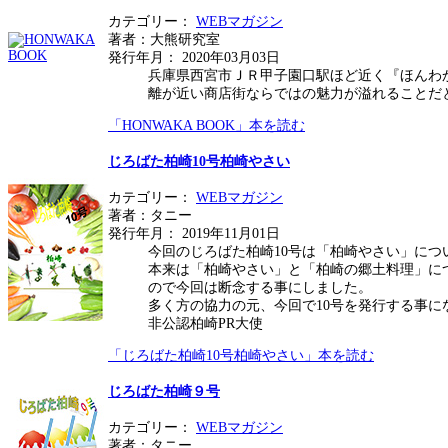
カテゴリー：
WEBマガジン
著者：大熊研究室
発行年月： 2020年03月03日
兵庫県西宮市ＪＲ甲子園口駅ほど近く『ほんわ
離が近い商店街ならではの魅力が溢れることだ
「HONWAKA BOOK」本を読む
じろばた柏崎10号柏崎やさい
カテゴリー：
WEBマガジン
著者：タニー
発行年月： 2019年11月01日
今回のじろばた柏崎10号は「柏崎やさい」につ
本来は「柏崎やさい」と「柏崎の郷土料理」に
ので今回は断念する事にしました。
多く方の協力の元、今回で10号を発行する事
非公認柏崎PR大使
「じろばた柏崎10号柏崎やさい」本を読む
じろばた柏崎９号
カテゴリー：
WEBマガジン
著者：タニー