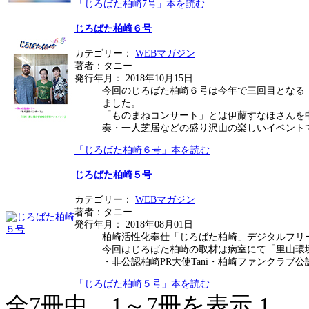
「じろばた柏崎7号」本を読む
じろばた柏崎６号
カテゴリー：
WEBマガジン
著者：タニー
発行年月： 2018年10月15日
今回のじろばた柏崎６号は今年で三回目となる「
ました。
「ものまねコンサート」とは伊藤すなほさんを
奏・一人芝居などの盛り沢山の楽しいイベント
「じろばた柏崎６号」本を読む
じろばた柏崎５号
カテゴリー：
WEBマガジン
著者：タニー
発行年月： 2018年08月01日
柏崎活性化奉仕「じろばた柏崎」デジタルフリ
今回はじろばた柏崎の取材は病室にて「里山環
・非公認柏崎PR大使Tani・柏崎ファンクラブ公認
「じろばた柏崎５号」本を読む
全7冊中 1～7冊を表示
1