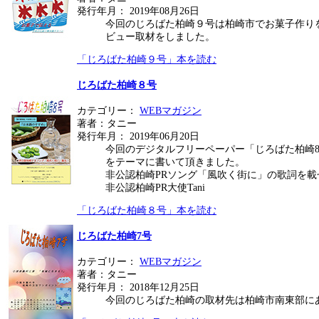
発行年月： 2019年08月26日
今回のじろばた柏崎９号は柏崎市でお菓子作り
ビュー取材をしました。
「じろばた柏崎９号」本を読む
じろばた柏崎８号
カテゴリー：
WEBマガジン
著者：タニー
発行年月： 2019年06月20日
今回のデジタルフリーペーパー「じろばた柏崎
をテーマに書いて頂きました。
非公認柏崎PRソング「風吹く街に」の歌詞を載
非公認柏崎PR大使Tani
「じろばた柏崎８号」本を読む
じろばた柏崎7号
カテゴリー：
WEBマガジン
著者：タニー
発行年月： 2018年12月25日
今回のじろばた柏崎の取材先は柏崎市南東部に