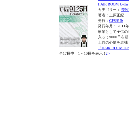
HAIR ROOM U-
カテゴリー：
美容
著者：上原正紀
発行：
GPS出版
発行年月： 2011年
家業として子供の
入って9000日
上原の心情を赤裸
「HAIR ROOM 
全17冊中 1～10冊を表示
1
2
>