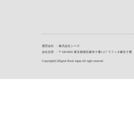
運営会社 ： 株式会社シーズ
会社住所 ： 〒106-0045 東京都港区麻布十番1-2-7 ラフィネ麻生十番
Copyright(C)Digital Book Japan All right reserved.