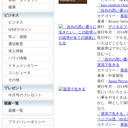
「hair creat
健康
「自分の思い通り
ビジネス
カテゴリー：
美容
著者：Beauty Sal
ビジネス
発行：
デジタルブ
WEBマガジン
発行年月： 2014年
学ぶ・資格
世の中に「デキる
い人はどことなく
通信教育
断基準はアテにな
求人情報
読むべし。
ハワイ情報
「「自分の思い通
逆流で生きる
ドキュメンタリー
カテゴリー：
美容
コンピュータ
著者：中泉朋浩
その他
発行：
Japan Precio
発行年月： 2014年
プレゼント
世にいろいろとユ
今月号のプレゼント
い事をやるときは
かし、時として成
蔵書一覧
なり。
蔵書一覧
「逆流で生きる」
ベジフル流「ゆる
プライバシーポリシー
カテゴリー：
美容