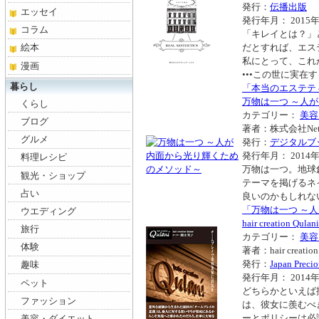
発行：
伝播出版
エッセイ
発行年月： 2015年
コラム
「キレイとは？」
絵本
だとすれば、エス
私にとって、これ
漫画
•••この世に実
暮らし
「本当のエステティッ
万物は一つ ～人
くらし
カテゴリー：
美容
ブログ
著者：株式会社Ne
グルメ
発行：
デジタルブ
発行年月： 2014年
料理レシピ
万物は一つ。地球
観光・ショップ
テーマを掲げるネ
占い
良いのかもしれな
「万物は一つ ～
ウエディング
hair creatio
旅行
カテゴリー：
美容
体験
著者：hair creati
発行：
Japan Precio
趣味
発行年月： 2014年
ペット
どちらかといえば
ファッション
は、彼女に羨むべ
ーとポリシーは必
美容・ダイエット