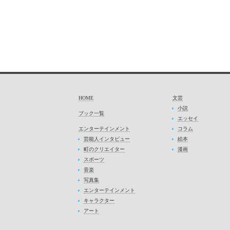
HOME
文芸
小説
ブック一覧
エッセイ
エンターテインメント
コラム
芸能人インタビュー
絵本
町のクリエイター
漫画
スポーツ
音楽
写真集
エンターテインメント
キャラクター
アート