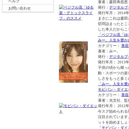
ヘルプ
著者：森田寿昌恵
発行：
デジタルブ
お問い合わせ
発行年月： 2014年
まさにこれは森田
切羽詰まったとこ
した本人だからこ
「ベジフル流「ゆ
みー。人生を豊か
カテゴリー：
美容
著者：みー。
発行：
デジタルブ
発行年月： 2013年
子供の頃から根っ
動・スポーツの楽
しさをもっと多く
「みー。人生を豊
モビバン・ダイエ
カテゴリー：
美容
著者：光文社、監
発行年月： 2012年
今スグ始められる
注目されています
ットを始めましょ
「モビバン・ダイ