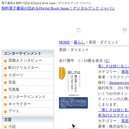
電子書籍を無料で読めるDigital Book Japan｜デジタルブック ジャパン
無料電子書籍が読めるDigital Book Japan｜デジタルブック ジャパン
HOME
ブック一覧
HOME
>
暮らし
> 美容・ダイエット
美容・ダイエット
エンターテインメント
芸能人インタビュー
全17冊中 1～10冊を表示
1
2
>
美しさは信じるこ
町のクリエイター
カテゴリー：
美容
スポーツ
著者：リラクリゾ
音楽
発行：
Japanprecio
発行年月： 2017年
写真集
いくつかのポイン
エンターテインメント
ティシャンの人柄
キャラクター
じまります。
「美しさは信じる
アート
本当のエステティック 
文芸
カテゴリー：
美容
著者：株式会社シ
小説