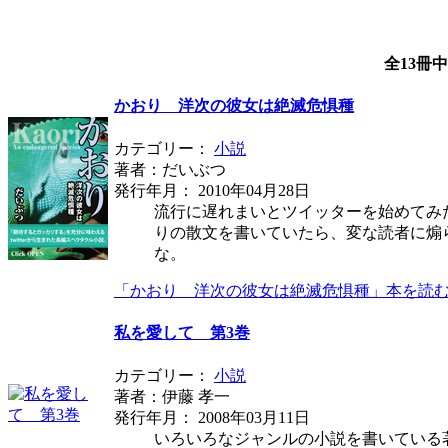
全13冊
かおり 洋次の彼女は絶滅危惧種
カテゴリー：
小説
著者：だいぶつ
発行年月： 2010年04月28日
流行に遅れまいとツイッターを始めてみ
りの散文を書いていたら、変な読者に煽ら
な。
「かおり 洋次の彼女は絶滅危惧種」本を読
私を愛して 第3巻
カテゴリー：
小説
著者：伊藤 孝一
発行年月： 2008年03月11日
いろいろなジャンルの小説を書いている