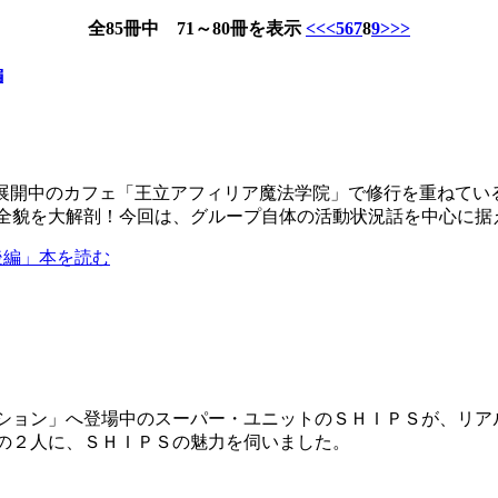
全85冊中 71～80冊を表示
<<
<
5
6
7
8
9
>
>>
編
で展開中のカフェ「王立アフィリア魔法学院」で修行を重ねてい
全貌を大解剖！今回は、グループ自体の活動状況話を中心に据
後編」本を読む
ション」へ登場中のスーパー・ユニットのＳＨＩＰＳが、リア
の２人に、ＳＨＩＰＳの魅力を伺いました。