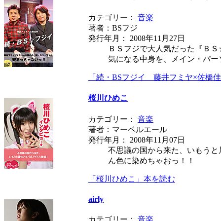
カテゴリー：
音楽
著者：BSフジ
発行年月： 2008年11月27日
ＢＳフジで大人気だった『ＢＳ
気になる中身を、メイン・パー
「続・BSフジイ 藤井フミヤ×佐橋
桜川ひめこ
カテゴリー：
音楽
著者：マーベルエール
発行年月： 2008年11月07日
不思議の国から来た、いもうと
ん色に染めちゃおっ！！
「桜川ひめこ」本を読む
airly
カテゴリー：
音楽