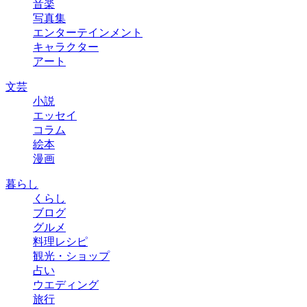
音楽
写真集
エンターテインメント
キャラクター
アート
文芸
小説
エッセイ
コラム
絵本
漫画
暮らし
くらし
ブログ
グルメ
料理レシピ
観光・ショップ
占い
ウエディング
旅行