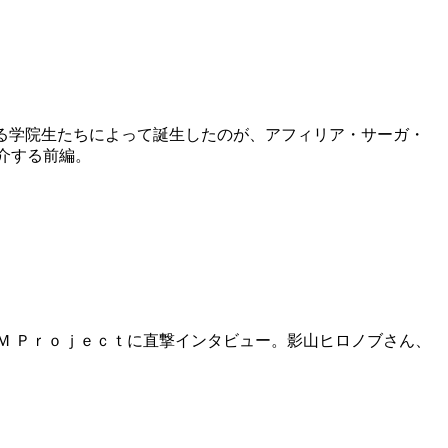
る学院生たちによって誕生したのが、アフィリア・サーガ・
介する前編。
Ｍ Ｐｒｏｊｅｃｔに直撃インタビュー。影山ヒロノブさん、