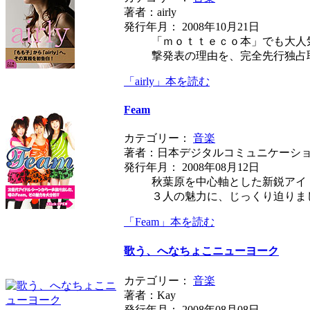
著者：airly
発行年月： 2008年10月21日
「ｍｏｔｔｅｃｏ本」でも大人
撃発表の理由を、完全先行独占
「airly」本を読む
Feam
カテゴリー：
音楽
著者：日本デジタルコミュニケーシ
発行年月： 2008年08月12日
秋葉原を中心軸とした新鋭アイ
３人の魅力に、じっくり迫りま
「Feam」本を読む
歌う、へなちょこニューヨーク
カテゴリー：
音楽
著者：Kay
発行年月： 2008年08月08日