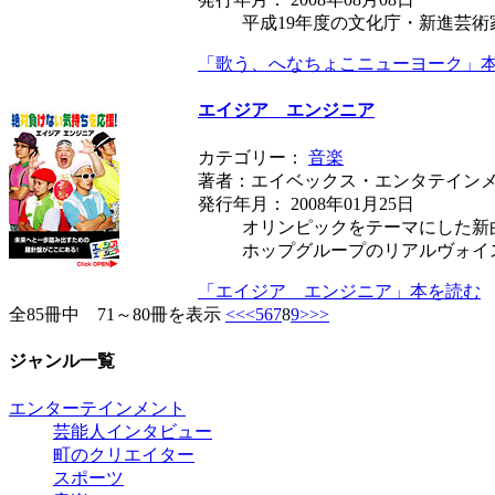
平成19年度の文化庁・新進芸
「歌う、へなちょこニューヨーク」
エイジア エンジニア
カテゴリー：
音楽
著者：エイベックス・エンタテイン
発行年月： 2008年01月25日
オリンピックをテーマにした新
ホップグループのリアルヴォイ
「エイジア エンジニア」本を読む
全85冊中 71～80冊を表示
<<
<
5
6
7
8
9
>
>>
ジャンル一覧
エンターテインメント
芸能人インタビュー
町のクリエイター
スポーツ