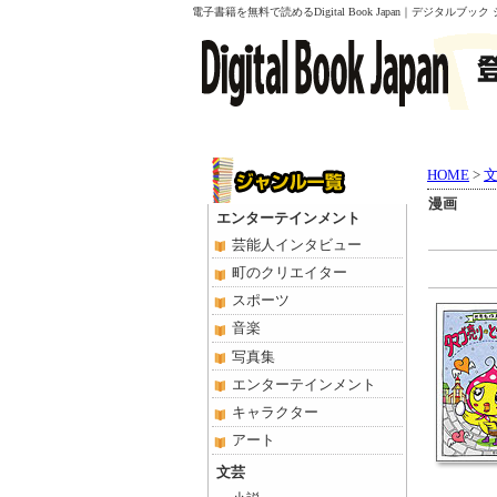
電子書籍を無料で読めるDigital Book Japan｜デジタルブック
HOME
>
漫画
エンターテインメント
芸能人インタビュー
町のクリエイター
スポーツ
音楽
写真集
エンターテインメント
キャラクター
アート
文芸