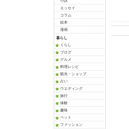
小説
エッセイ
コラム
絵本
漫画
暮らし
くらし
ブログ
グルメ
料理レシピ
観光・ショップ
占い
ウエディング
旅行
体験
趣味
ペット
ファッション