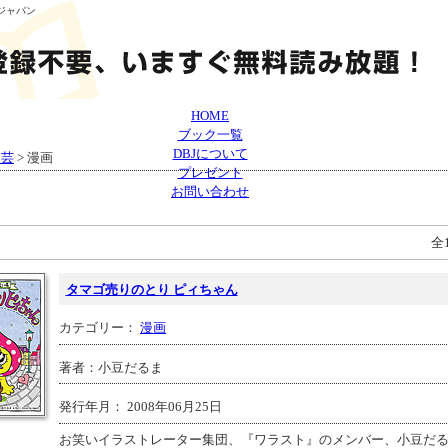
 ジャパン
HOME
ブック一覧
DBJについて
文芸
> 漫画
プレゼント
お問い合わせ
全
タマゴ売りのとり ピィちゃん
カテゴリー：
漫画
著者：小豆だるま
発行年月： 2008年06月25日
お笑いイラストレーター集団、『ワラスト』のメンバー、小豆だ