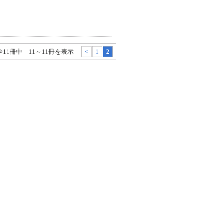
全11冊中 11～11冊を表示
<
1
2