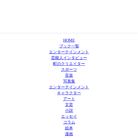
HOME
ブック一覧
エンターテインメント
芸能人インタビュー
町のクリエイター
スポーツ
音楽
写真集
エンターテインメント
キャラクター
アート
文芸
小説
エッセイ
コラム
絵本
漫画