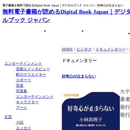
電子書籍を無料で読めるDigital Book Japan｜デジタルブック ジャパン / 好奇心が止まらない
無料電子書籍が読めるDigital Book Japan｜デジ
ルブック ジャパン
HOME
ブック一覧
HOME
>
ビジネス
>
ドキュメンタリー
>
ドキュメンタリー
エンターテインメント
芸能人インタビュー
町のクリエイター
好奇心が止まらない
スポーツ
音楽
カ
写真集
エンターテインメント
著
キャラクター
発
アート
発行
文芸
小説
エッセイ