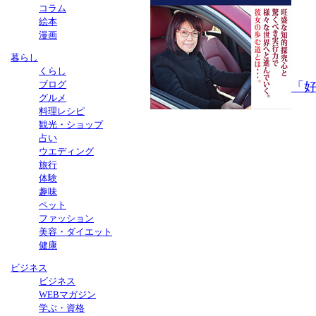
コラム
絵本
漫画
暮らし
くらし
ブログ
「
グルメ
料理レシピ
観光・ショップ
占い
ウエディング
旅行
体験
趣味
ペット
ファッション
美容・ダイエット
健康
ビジネス
ビジネス
WEBマガジン
学ぶ・資格