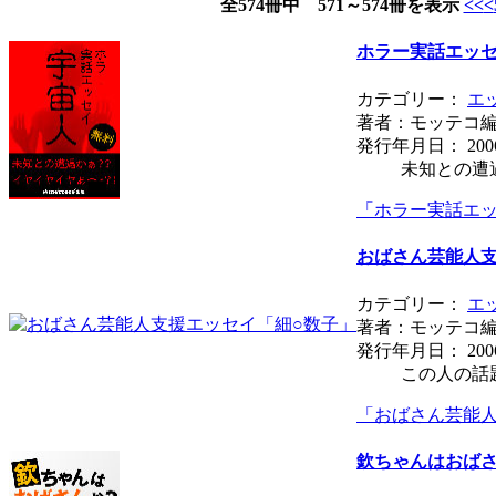
全574冊中 571～574冊を表示
<<
<
ホラー実話エッセ
カテゴリー：
エ
著者：モッテコ
発行年月日： 200
未知との遭遇
「ホラー実話エッ
おばさん芸能人支
カテゴリー：
エ
著者：モッテコ
発行年月日： 200
この人の話題
「おばさん芸能
欽ちゃんはおば