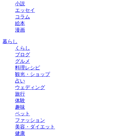
小説
エッセイ
コラム
絵本
漫画
暮らし
くらし
ブログ
グルメ
料理レシピ
観光・ショップ
占い
ウェディング
旅行
体験
趣味
ペット
ファッション
美容・ダイエット
健康