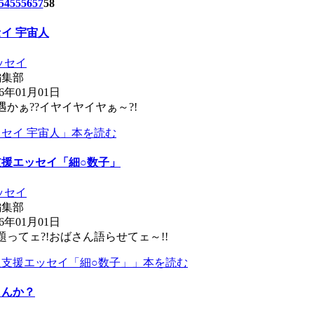
54
55
56
57
58
イ 宇宙人
ッセイ
編集部
6年01月01日
かぁ??イヤイヤイヤぁ～?!
セイ 宇宙人」本を読む
援エッセイ「細○数子」
ッセイ
編集部
6年01月01日
ってェ?!おばさん語らせてェ～!!
人支援エッセイ「細○数子」」本を読む
さんか？