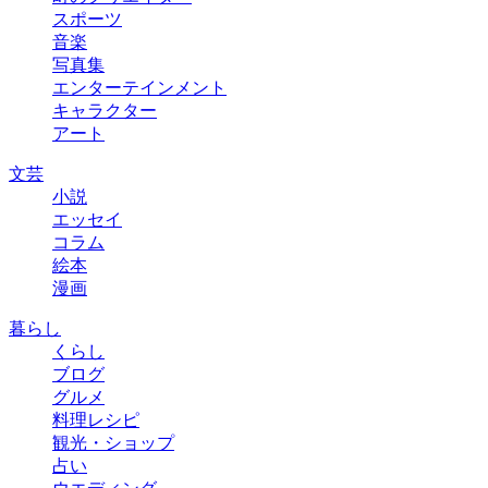
スポーツ
音楽
写真集
エンターテインメント
キャラクター
アート
文芸
小説
エッセイ
コラム
絵本
漫画
暮らし
くらし
ブログ
グルメ
料理レシピ
観光・ショップ
占い