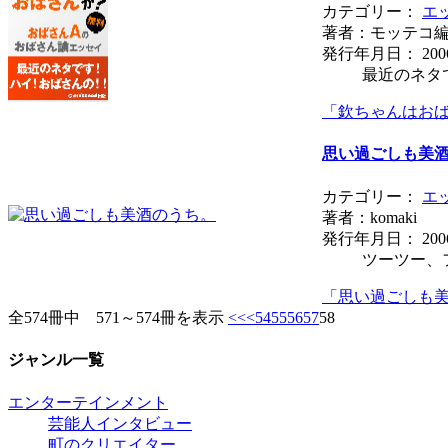
カテゴリー：
エ
著者：モッテコ
発行年月日： 200
最近のネタ
「欽ちゃんはお
思い過ごしも美
カテゴリー：
エ
著者：komaki
発行年月日： 200
ツーツー、フ
「思い過ごしも
全574冊中 571～574冊を表示
<<
<
54
55
56
57
58
ジャンル一覧
エンターテインメント
芸能人インタビュー
町のクリエイター