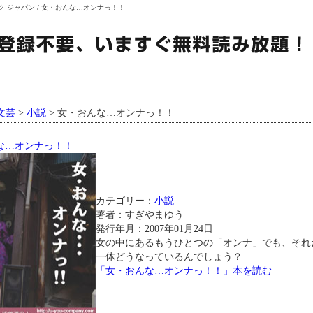
ルブック ジャパン / 女・おんな…オンナっ！！
ブック一覧
DBJについて
プレゼント
文芸
>
小説
> 女・おんな…オンナっ！！
な…オンナっ！！
カテゴリー：
小説
著者：すぎやまゆう
発行年月：2007年01月24日
女の中にあるもうひとつの「オンナ」でも、それ
一体どうなっているんでしょう？
「女・おんな…オンナっ！！」本を読む