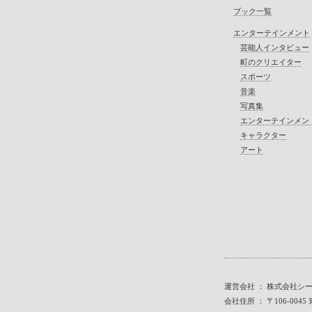
ブック一覧
エンターテインメント
芸能人インタビュー
町のクリエイター
スポーツ
音楽
写真集
エンターテインメン
キャラクター
アート
運営会社 ： 株式会社シ
会社住所 ： 〒106-00