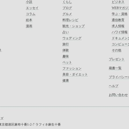
小説
くらし
ビジネス
エッセイ
ブログ
WEBマガジ
コラム
グルメ
学ぶ・資格
絵本
料理レシピ
通信教育
漫画
観光・ショップ
求人情報
占い
ハワイ情報
ウェディング
ドキュメン
旅行
コンピュー
ト
体験
その他
趣味
プレゼント
ペット
蔵書一覧
ファッション
美容・ダイエット
プライバシー
健康
ヘルプ
お問い合わせ
ーズ
45 東京都港区麻布十番1-2-7 ラフィネ麻生十番