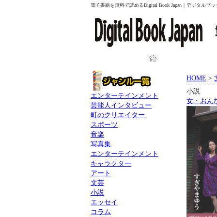
電子書籍を無料で読めるDigital Book Japan｜デジタ
HOME
HOME
>
小説
エンターテインメント
女・おん
芸能人インタビュー
町のクリエイター
スポーツ
音楽
写真集
エンターテインメント
キャラクター
アート
文芸
小説
エッセイ
コラム