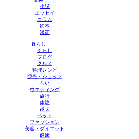
小説
エッセイ
コラム
絵本
漫画
暮らし
くらし
ブログ
グルメ
料理レシピ
観光・ショップ
占い
ウエディング
旅行
体験
趣味
ペット
ファッション
美容・ダイエット
健康