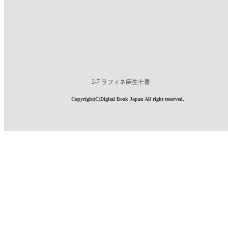
2-7 ラフィネ麻生十番
Copyright(C)Digital Book Japan All right reserved.