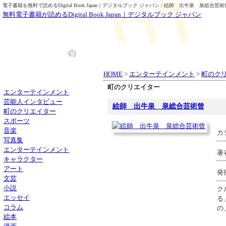
電子書籍を無料で読めるDigital Book Japan｜デジタルブック ジャパン / 絵師 出牛泉 泉総合芸術
無料電子書籍が読めるDigital Book Japan｜デジタルブック ジャパン
HOME
ブック一覧
HOME
>
エンターテインメント
>
町のク
町のクリエイター
エンターテインメント
芸能人インタビュー
絵師 出牛泉 泉総合芸術曾
町のクリエイター
スポーツ
音楽
カ
写真集
エンターテインメント
著
キャラクター
アート
発
文芸
小説
ク
エッセイ
る
コラム
の
絵本