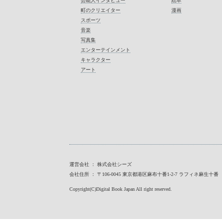
芸能人インタビュー
絵本
町のクリエイター
漫画
スポーツ
音楽
写真集
エンターテインメント
キャラクター
アート
運営会社 ： 株式会社シーズ
会社住所 ： 〒106-0045 東京都港区麻布十番1-2-7 ラフィネ麻生十番
Copyright(C)Digital Book Japan All right reserved.