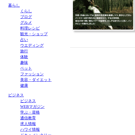
暮らし
くらし
ブログ
グルメ
料理レシピ
観光・ショップ
占い
ウエディング
旅行
体験
趣味
ペット
ファッション
美容・ダイエット
健康
ビジネス
ビジネス
WEBマガジン
学ぶ・資格
通信教育
求人情報
ハワイ情報