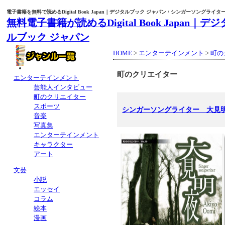
電子書籍を無料で読めるDigital Book Japan｜デジタルブック ジャパン / シンガーソングライ
無料電子書籍が読めるDigital Book Japan｜デジ
ルブック ジャパン
HOME
>
エンターテインメント
>
町の
町のクリエイター
エンターテインメント
芸能人インタビュー
町のクリエイター
スポーツ
シンガーソングライター 大見
音楽
写真集
エンターテインメント
キャラクター
アート
文芸
小説
エッセイ
コラム
絵本
漫画