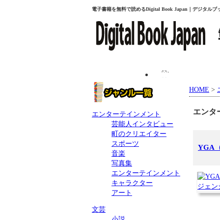
電子書籍を無料で読めるDigital Book Japan｜デジ
プレゼント
HOME
>
エンタ
エンターテインメント
芸能人インタビュー
町のクリエイター
スポーツ
YGA
音楽
写真集
エンターテインメント
キャラクター
アート
文芸
小説