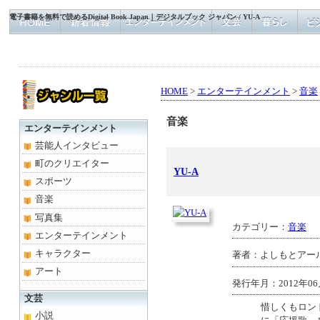
電子書籍を無料で読めるDigital Book Japan｜デジタルブック ジャパン / YU-A
HOME
>
エンターテインメント
>
音楽
音楽
エンターテインメント
芸能人インタビュー
町のクリエイター
YU-A
スポーツ
音楽
写真集
カテゴリー：
音楽
エンターテインメント
キャラクター
著者：よしもとアー
アート
発行年月：2012年06
文芸
惜しくもロン
小説