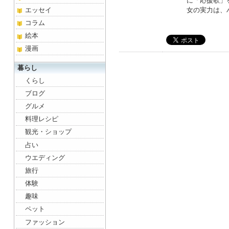
に「応援歌」
エッセイ
女の実力は、
コラム
絵本
漫画
暮らし
くらし
ブログ
グルメ
料理レシピ
観光・ショップ
占い
ウエディング
旅行
体験
趣味
ペット
ファッション