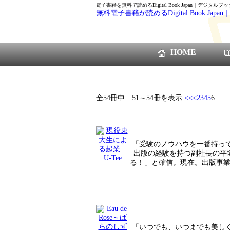
電子書籍を無料で読めるDigital Book Japan｜デジタルブ
無料電子書籍が読めるDigital Book Ja
HOME
全54冊中 51～54冊を表示
<<
<
2
3
4
5
6
「受験のノウハウを一番持っ
出版の経験を持つ副社長の平
る！」と確信。現在。出版事業
「いつでも、いつまでも美し