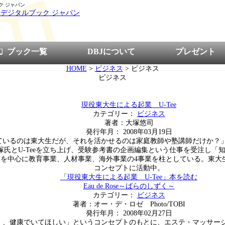
ック ジャパン
pan｜デジタルブック ジャパン
ブック一覧
DBJについて
プレゼント
HOME
>
ビジネス
> ビジネス
ビジネス
現役東大生による起業 U-Tee
カテゴリー：
ビジネス
著者：大塚悠司
発行年月： 2008年03月19日
ているのは東大生だが、それを活かせるのは家庭教師や塾講師だけか？
塚氏とU-Teeを立ち上げ、受験参考書の企画編集という仕事を受注し「
を中心に教育事業、人材事業、海外事業の4事業を柱としている。東大
コンセプトに活動中。
「現役東大生による起業 U-Tee」本を読む
Eau de Rose～ばらのしずく～
カテゴリー：
ビジネス
著者：オー・デ・ロゼ Photo/TOBI
発行年月： 2008年02月27日
く、健康でいてほしい」というコンセプトのもとに、エステ・マッサー