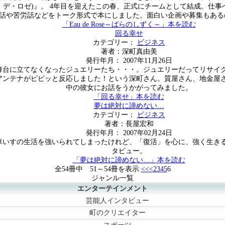
se(オー・デ・ロゼ)』。 4年目を迎えたこの春、正式にチームとして結成
話や苦労話などをトーク形式で本にしました。面白い企画や募集もある
「Eau de Rose～ばらのしずく～」本を読む
回る幸せ
カテゴリー：
ビジネス
著者：深町真由美
発行年月： 2007年11月26日
舞台に立てなくなったジュエリーたち・・・。ジュエリーだってリサイ
アンテナがピピッと反応しました！という深町さん。質屋さん、地金屋
中の彼女にお話をうかがってみました。
「回る幸せ」本を読む
夢は絶対に諦めない…
カテゴリー：
ビジネス
著者：長屋宏和
発行年月： 2007年02月24日
車いすの生活を強いられてしまったけれど、「復活」を心に、強く生き
タビュー。
「夢は絶対に諦めない…」本を読む
全54冊中 51～54冊を表示
<<
<
2
3
4
5
6
ジャンル一覧
エンターテインメント
芸能人インタビュー
町のクリエイター