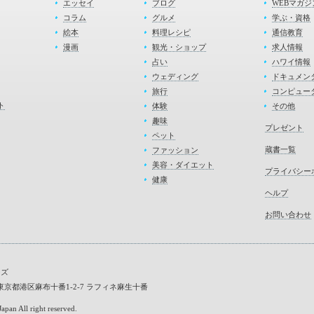
エッセイ
ブログ
WEBマガジ
コラム
グルメ
学ぶ・資格
絵本
料理レシピ
通信教育
漫画
観光・ショップ
求人情報
占い
ハワイ情報
ウェディング
ドキュメン
旅行
コンピュー
ト
体験
その他
趣味
プレゼント
ペット
蔵書一覧
ファッション
美容・ダイエット
プライバシー
健康
ヘルプ
お問い合わせ
ーズ
45 東京都港区麻布十番1-2-7 ラフィネ麻生十番
apan All right reserved.