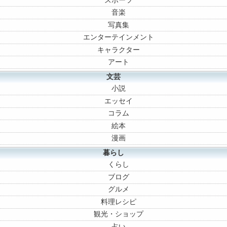
スポーツ
音楽
写真集
エンターテインメント
キャラクター
アート
文芸
小説
エッセイ
コラム
絵本
漫画
暮らし
くらし
ブログ
グルメ
料理レシピ
観光・ショップ
占い