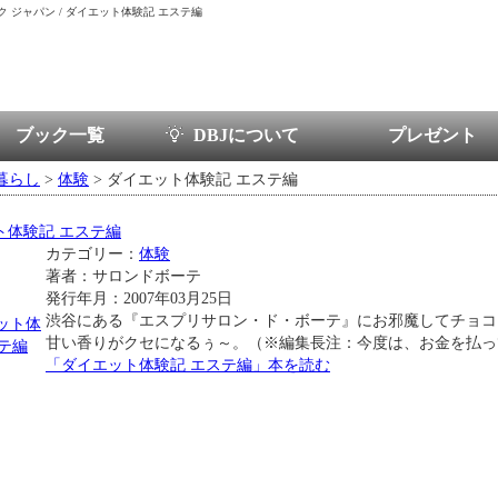
ブック ジャパン / ダイエット体験記 エステ編
ブック一覧
DBJについて
プレゼント
暮らし
>
体験
> ダイエット体験記 エステ編
ト体験記 エステ編
カテゴリー：
体験
著者：サロンドボーテ
発行年月：2007年03月25日
渋谷にある『エスプリサロン・ド・ボーテ』にお邪魔してチョコ
甘い香りがクセになるぅ～。（※編集長注：今度は、お金を払っ
「ダイエット体験記 エステ編」本を読む