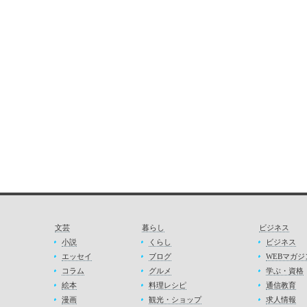
文芸
暮らし
ビジネス
小説
くらし
ビジネス
エッセイ
ブログ
WEBマガジ
コラム
グルメ
学ぶ・資格
絵本
料理レシピ
通信教育
漫画
観光・ショップ
求人情報