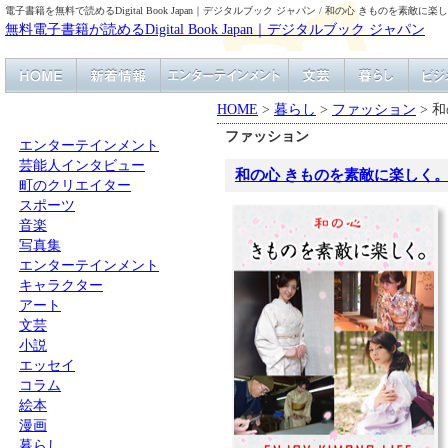
電子書籍を無料で読めるDigital Book Japan｜デジタルブック ジャパン / 和の心 きものを素敵に楽
無料電子書籍が読めるDigital Book Japan｜デジタルブック ジャパン
HOME
>
暮らし
>
ファッション
> 
ファッション
エンターテインメント
芸能人インタビュー
和の心 きものを素敵に楽しく
町のクリエイター
スポーツ
音楽
写真集
エンターテインメント
キャラクター
アート
文芸
小説
エッセイ
コラム
絵本
漫画
暮らし