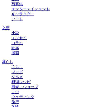
写真集
エンターテインメント
キャラクター
アート
文芸
小説
エッセイ
コラム
絵本
漫画
暮らし
くらし
ブログ
グルメ
料理レシピ
観光・ショップ
占い
ウェディング
旅行
体験