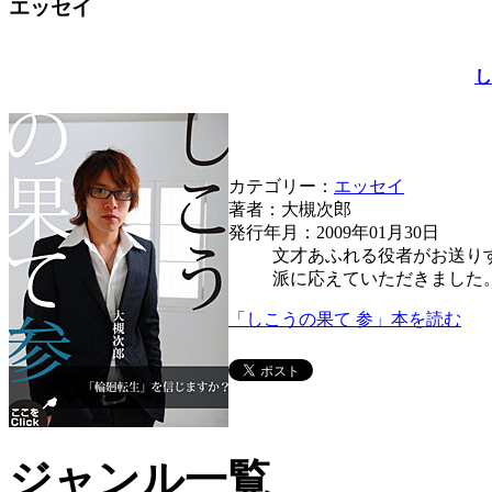
エッセイ
し
カテゴリー：
エッセイ
著者：大槻次郎
発行年月：2009年01月30日
文才あふれる役者がお送り
派に応えていただきました
「しこうの果て 参」本を読む
ジャンル一覧