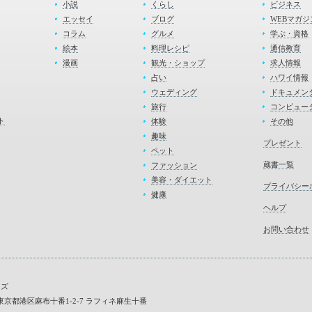
小説
くらし
ビジネス
エッセイ
ブログ
WEBマガジ
コラム
グルメ
学ぶ・資格
絵本
料理レシピ
通信教育
漫画
観光・ショップ
求人情報
占い
ハワイ情報
ウェディング
ドキュメン
旅行
コンピュー
ト
体験
その他
趣味
プレゼント
ペット
蔵書一覧
ファッション
美容・ダイエット
プライバシー
健康
ヘルプ
お問い合わせ
ーズ
45 東京都港区麻布十番1-2-7 ラフィネ麻生十番