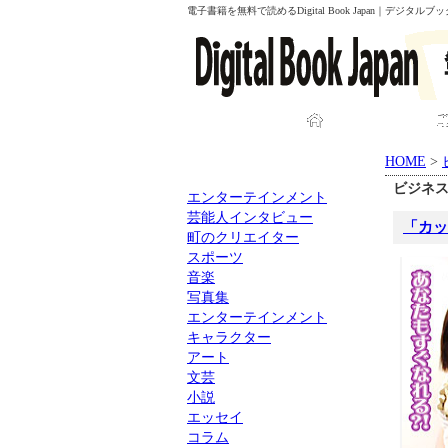
電子書籍を無料で読めるDigital Book Japan｜デジタ
HOME
HOME
>
ビジネ
エンターテインメント
芸能人インタビュー
「カッ
町のクリエイター
スポーツ
音楽
写真集
エンターテインメント
キャラクター
アート
文芸
小説
エッセイ
コラム