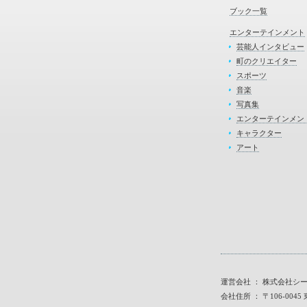
ブック一覧
エンターテインメント
芸能人インタビュー
町のクリエイター
スポーツ
音楽
写真集
エンターテインメン
キャラクター
アート
運営会社 ： 株式会社シ
会社住所 ： 〒106-00