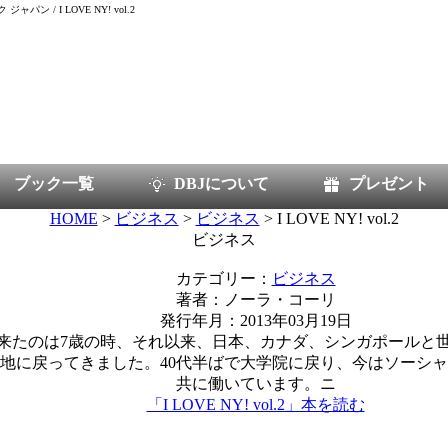
パン / I LOVE NY! vol.2
ブック一覧
DBJについて
プレゼント
HOME
>
ビジネス
>
ビジネス
> I LOVE NY! vol.2
ビジネス
カテゴリー：
ビジネス
著者：ノーラ・コーリ
発行年月：2013年03月19日
来たのは7歳の時、それ以来、日本、カナダ、シンガポールと
この地に戻ってきました。40代半ばで大学院に戻り、今はソーシ
共に働いています。ニ
「I LOVE NY! vol.2」本を読む