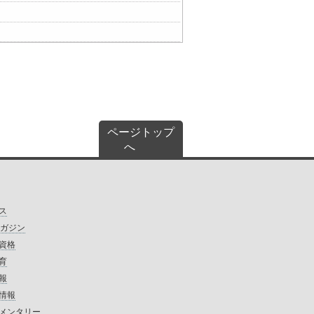
ページトップ
へ
ス
マガジン
資格
育
報
情報
メンタリー